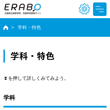
学科・特色
文字サイズ
小
中
大
学科・特色
色合い
T
T
T
T
⏬️を押して詳しくみてみよう。
学科