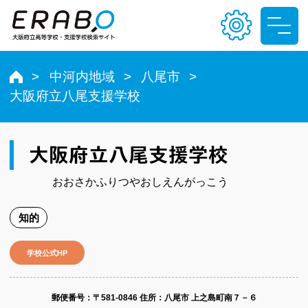
中河内地域
八尾市
大阪府立八尾支援学校
文字サイズ
小
中
大
大阪府立八尾支援学校
色合い
おおさかふりつやおしえんがっこう
T
T
T
T
知的
学校公式HP
郵便番号​：〒581-0846
住所：八尾市 上之島町南７－６