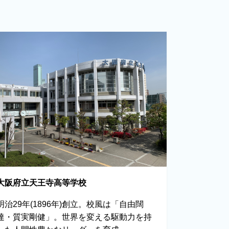
大阪府立天王寺高等学校
明治29年(1896年)創立。校風は「自由闊
達・質実剛健」。世界を変える駆動力を持