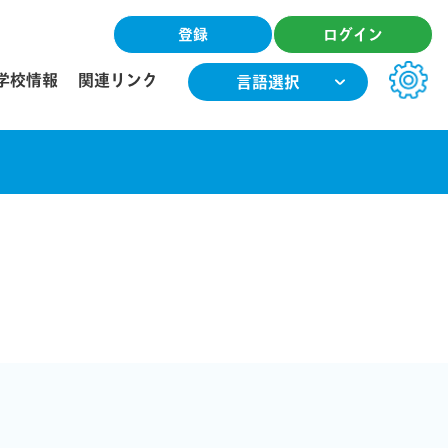
登録
ログイン
学校情報
関連リンク
言語選択
文字サイズ
小
中
大
色合い
T
T
T
T