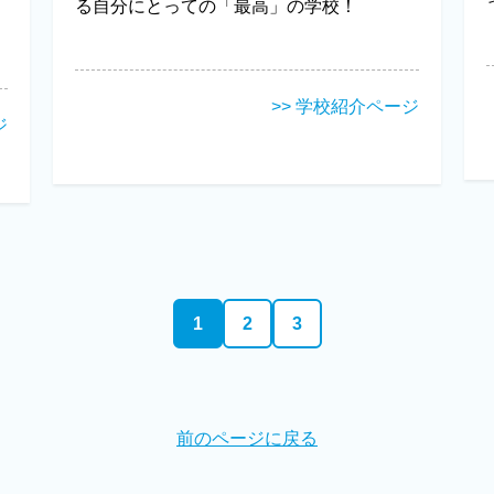
る自分にとっての「最高」の学校！
>> 学校紹介ページ
ジ
1
2
3
前のページに戻る