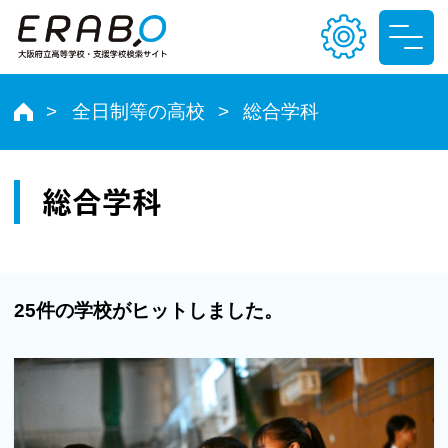
全日制等の高校
総合学科
文字サイズ
小
中
大
総合学科
色合い
T
T
T
T
25件の学校がヒットしました。