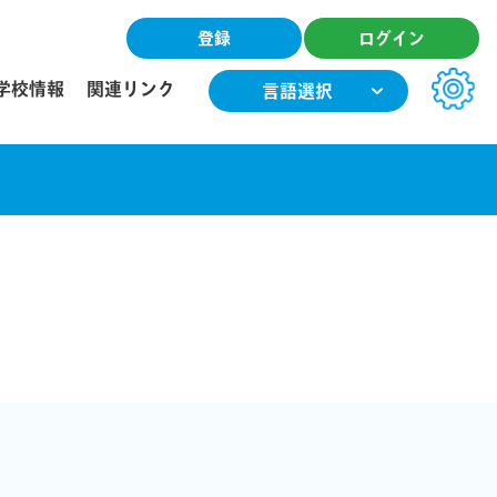
登録
ログイン
学校情報
関連リンク
言語選択
文字サイズ
小
中
大
色合い
T
T
T
T