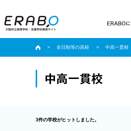
ERABO
全日制等の高校
中高一貫校
中高一貫校
3件の学校がヒットしました。