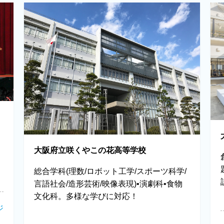
大阪府立咲くやこの花高等学校
総合学科(理数/ロボット工学/スポーツ科学/
言語社会/造形芸術/映像表現)•演劇科•食物
文化科。多様な学びに対応！
ジ