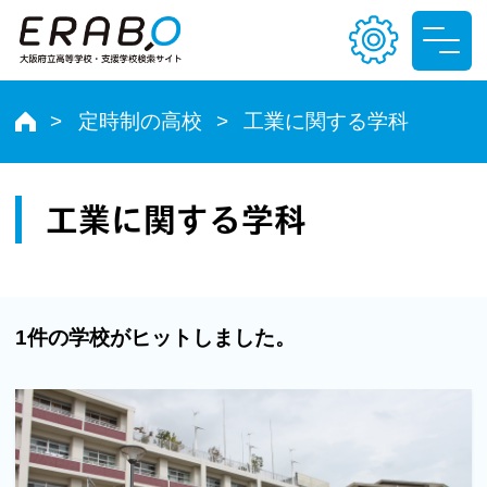
定時制の高校
工業に関する学科
文字サイズ
小
中
大
工業に関する学科
色合い
T
T
T
T
1件の学校がヒットしました。