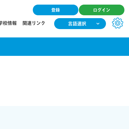
登録
ログイン
学校情報
関連リンク
言語選択
文字サイズ
小
中
大
色合い
T
T
T
T