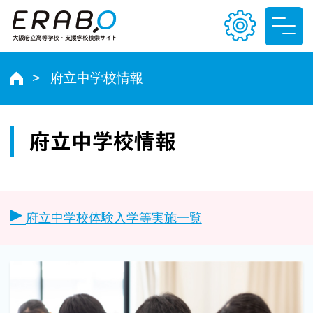
府立中学校情報
文字サイズ
小
中
大
府立中学校情報
色合い
T
T
T
T
府立中学校体験入学等実施一覧