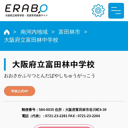
南河内地域
富田林市
大阪府立富田林中学校
文字サイズ
小
中
大
大阪府立富田林中学校
色合い
おおさかふりつとんだばやしちゅうがっこう
T
T
T
T
学校公式HP
郵便番号​：584-0035
住所：大阪府富田林市谷川町4-30
電話（代表） :
0721-23-2281
FAX : 0721-23-2204