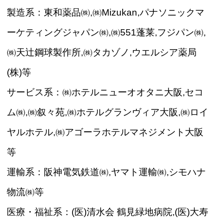
製造系：東和薬品㈱,㈱Mizukan,パナソニックマ
ーケティングジャパン㈱,㈱551蓬莱,フジパン㈱,
㈱天辻鋼球製作所,㈱タカゾノ,ウエルシア薬局
(株)等
サービス系：㈱ホテルニューオオタニ大阪,セコ
ム㈱,㈱叙々苑,㈱ホテルグランヴィア大阪,㈱ロイ
ヤルホテル,㈱アゴーラホテルマネジメント大阪
等
運輸系：阪神電気鉄道㈱,ヤマト運輸㈱,シモハナ
物流㈱等
医療・福祉系：(医)清水会 鶴見緑地病院,(医)大寿