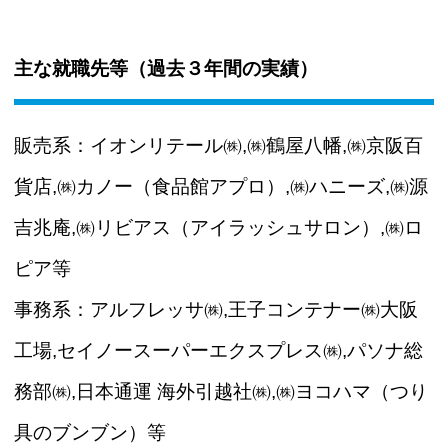
主な就職先等（過去３年間の実績）
販売系：イオンリテール㈱,㈱鶴屋八幡,㈱京阪百
貨店,㈱カノー（食品館アプロ）,㈱ハニーズ,㈱源
吉兆庵,㈱リビアス（アイラッシュサロン）,㈱ロ
ピア等
事務系：アルフレッサ㈱,王子コンテナー㈱大阪
工場,セイノースーパーエクスプレス㈱,パソナ総
務部㈱,日本通運 海外引越社㈱,㈱ヨコハマ（つり
具のブンブン）等