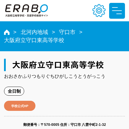
北河内地域
守口市
大阪府立守口東高等学校
文字サイズ
小
中
大
大阪府立守口東高等学校
色合い
おおさかふりつもりぐちひがしこうとうがっこう
T
T
T
T
全日制
学校公式HP
郵便番号​：〒570-0005
住所：守口市 八雲中町2-1-32