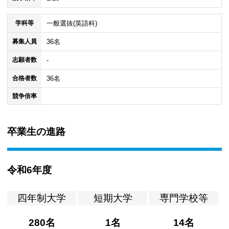
一般選抜(英語科)
学科等
36名
募集人員
-
志願者数
36名
合格者数
競争倍率
卒業生の進路
令和6年度
四年制大学
短期大学
専門学校等
280名
1名
14名