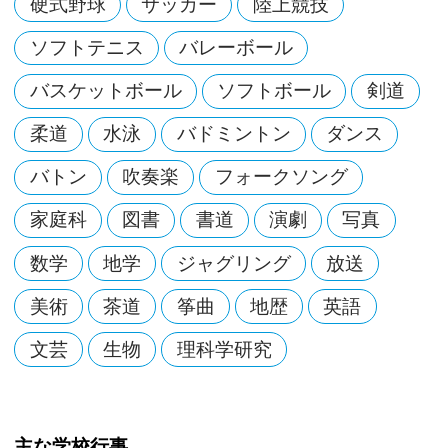
硬式野球
サッカー
陸上競技
ソフトテニス
バレーボール
バスケットボール
ソフトボール
剣道
柔道
水泳
バドミントン
ダンス
バトン
吹奏楽
フォークソング
家庭科
図書
書道
演劇
写真
数学
地学
ジャグリング
放送
美術
茶道
筝曲
地歴
英語
文芸
生物
理科学研究
主な学校行事