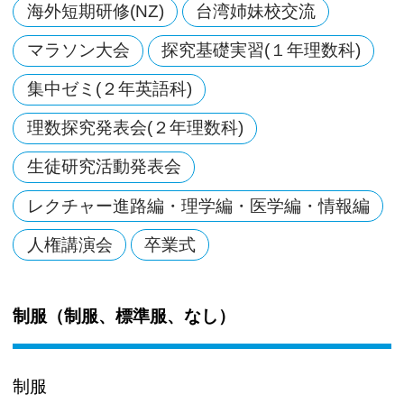
海外短期研修(NZ)
台湾姉妹校交流
マラソン大会
探究基礎実習(１年理数科)
集中ゼミ(２年英語科)
理数探究発表会(２年理数科)
生徒研究活動発表会
レクチャー進路編・理学編・医学編・情報編
人権講演会
卒業式
制服（制服、標準服、なし）
制服