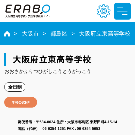
大阪市
都島区
大阪府立東高等学校
文字サイズ
小
中
大
大阪府立東高等学校
おおさかふりつひがしこうとうがっこう
色合い
全日制
T
T
T
T
学校公式HP
郵便番号​：〒534-0024
住所：大阪市都島区 東野田町4-15-14
電話（代表） :
06-6354-1251
FAX : 06-6354-5653