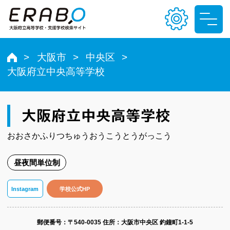
大阪市
中央区
大阪府立中央高等学校
文字サイズ
小
中
大
大阪府立中央高等学校
色合い
おおさかふりつちゅうおうこうとうがっこう
T
T
T
T
昼夜間単位制
Instagram
学校公式HP
郵便番号​：〒540-0035
住所：大阪市中央区 釣鐘町1-1-5