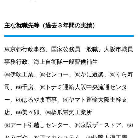
主な就職先等（過去３年間の実績）
東京都行政事務、国家公務員一般職、大阪市職員
事務行政、海上自衛隊一般曹候補生
㈱伊吹工業、㈱センコー、㈱かに道楽、㈱くら寿
司、㈱千房、㈱トナミ運輸大阪中央流通センタ
ー、㈱はるやま商事、㈱ヤマト運輸大阪主幹支
店、㈱美々卯、㈱橋爪電気工業所
㈱アート引越しセンター、㈱京阪ザ・ストア、㈱
とみづや、㈱アスカシステム、㈱技職人魂工房、