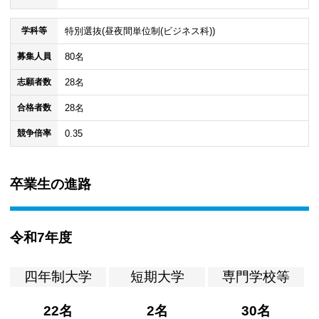
特別選抜(昼夜間単位制(ビジネス科))
学科等
80名
募集人員
28名
志願者数
28名
合格者数
0.35
競争倍率
卒業生の進路
令和7年度
四年制大学
短期大学
専門学校等
22名
2名
30名