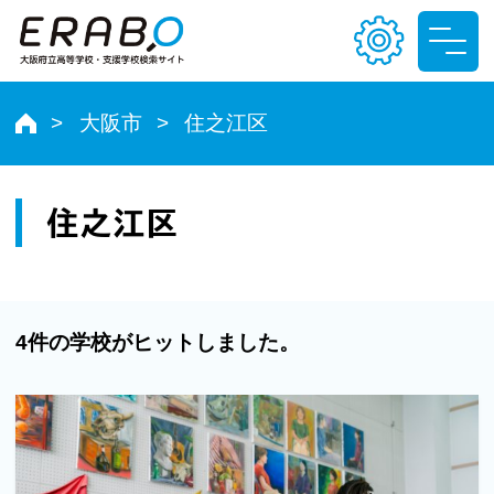
大阪市
住之江区
文字サイズ
小
中
大
住之江区
色合い
T
T
T
T
4件の学校がヒットしました。