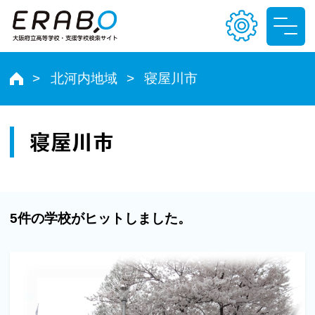
北河内地域
寝屋川市
文字サイズ
小
中
大
寝屋川市
色合い
T
T
T
T
5件の学校がヒットしました。