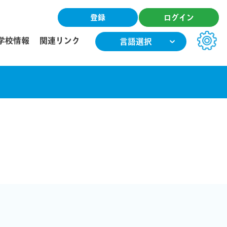
登録
ログイン
学校情報
関連リンク
言語選択
文字サイズ
小
中
大
色合い
T
T
T
T