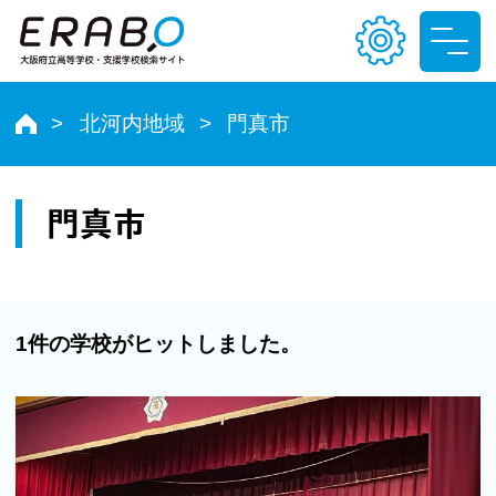
北河内地域
門真市
文字サイズ
小
中
大
門真市
色合い
T
T
T
T
1件の学校がヒットしました。