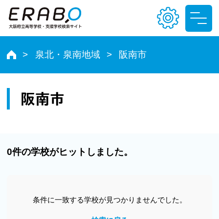
泉北・泉南地域
阪南市
文字サイズ
小
中
大
阪南市
色合い
T
T
T
T
0件の学校がヒットしました。
条件に一致する学校が見つかりませんでした。