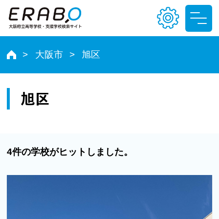
大阪市
旭区
文字サイズ
小
中
大
旭区
色合い
T
T
T
T
4件の学校がヒットしました。