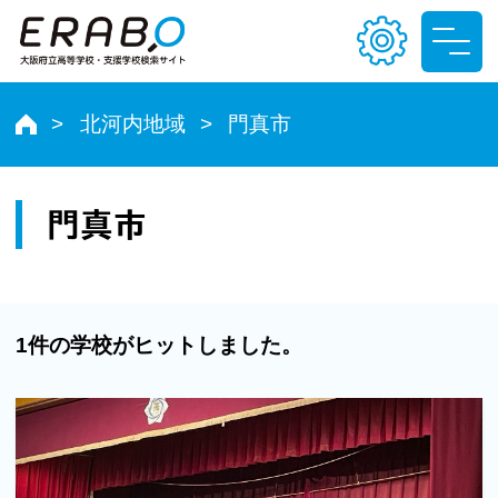
北河内地域
門真市
文字サイズ
小
中
大
門真市
色合い
T
T
T
T
1件の学校がヒットしました。