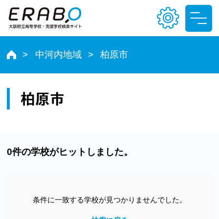
中河内地域
柏原市
文字サイズ
小
中
大
柏原市
色合い
T
T
T
T
0件の学校がヒットしました。
条件に一致する学校が見つかりませんでした。