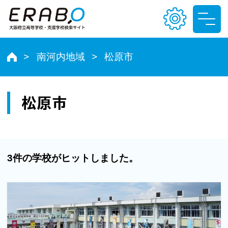
南河内地域
松原市
文字サイズ
小
中
大
松原市
色合い
T
T
T
T
3件の学校がヒットしました。