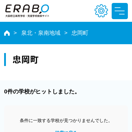
泉北・泉南地域
忠岡町
文字サイズ
小
中
大
忠岡町
色合い
T
T
T
T
0件の学校がヒットしました。
条件に一致する学校が見つかりませんでした。