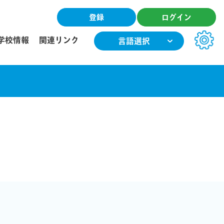
登録
ログイン
学校情報
関連リンク
言語選択
文字サイズ
小
中
大
色合い
T
T
T
T