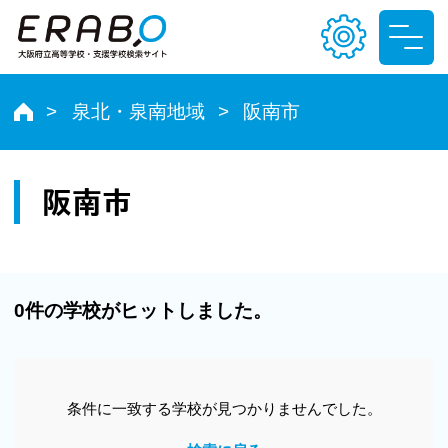
泉北・泉南地域
阪南市
文字サイズ
小
中
大
阪南市
色合い
T
T
T
T
0件の学校がヒットしました。
条件に一致する学校が見つかりませんでした。