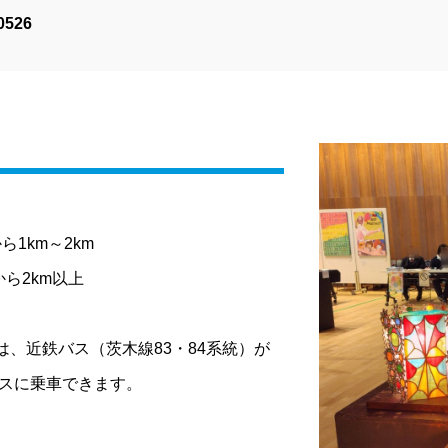
0526
1km～2km
ら2km以上
、近鉄バス（茨木線83・84系統）が
バスに乗車できます。