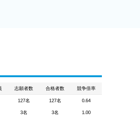
員
志願者数
合格者数
競争倍率
127名
127名
0.64
3名
3名
1.00