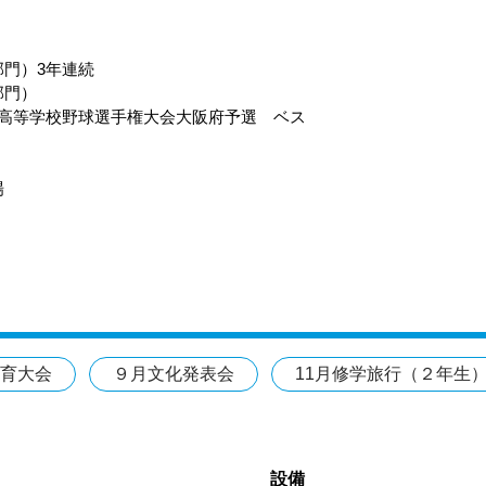
部門）3年連続
P部門）
学校野球選手権大会大阪府予選 ベス
）
場
育大会
９月文化発表会
11月修学旅行（２年生
設備