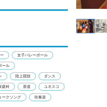
ー
女子バレーボール
ボール
ン
陸上競技
ダンス
家庭科
茶道
ユネスコ
ォークソング
吹奏楽