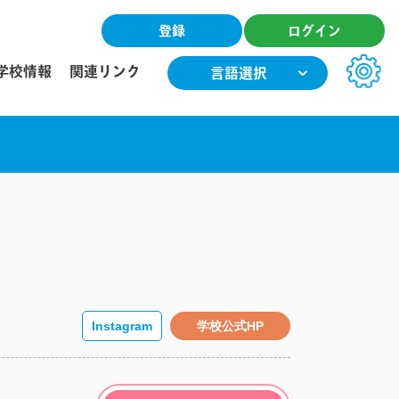
登録
ログイン
学校情報
関連リンク
言語選択
文字サイズ
小
中
大
色合い
T
T
T
T
Instagram
学校公式HP