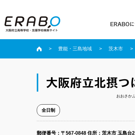
ERABO
豊能・三島地域
茨木市
大阪府立北摂つ
おおさか
全日制
郵便番号​：〒567-0848
住所：茨木市 玉島台2-