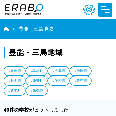
豊能・三島地域
文字サイズ
小
中
大
豊能・三島地域
色合い
#吹田市
#島本町
#摂津市
#池田市
T
T
T
T
#箕面市
#能勢町
#茨木市
#豊中市
#豊能町
#高槻市
40件の学校がヒットしました。