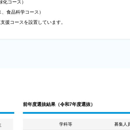
緑化コース）
ス、食品科学コース）
立支援コースを設置しています。
前年度選抜結果（
令和7年度選抜
）
学科等
募集人
生