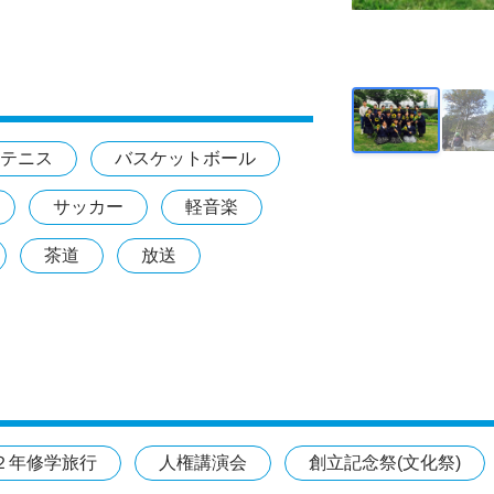
テニス
バスケットボール
サッカー
軽音楽
茶道
放送
２年修学旅行
人権講演会
創立記念祭(文化祭)