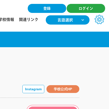
登録
ログイン
学校情報
関連リンク
言語選択
文字サイズ
小
中
大
色合い
T
T
T
T
Instagram
学校公式HP