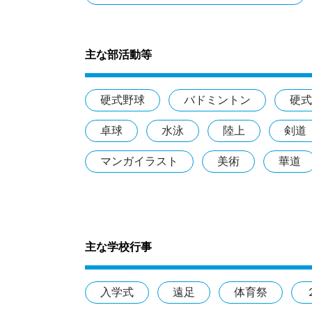
主な部活動等
硬式野球
バドミントン
硬式
卓球
水泳
陸上
剣道
マンガイラスト
美術
華道
主な学校行事
入学式
遠足
体育祭