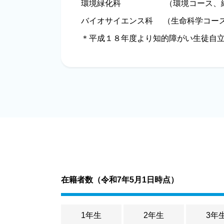
環境緑化科 （環境コース、
バイオサイエンス科 （生命科学コー
＊平成１８年度より知的障がい生徒自
在籍者数（
令和7年5月1日時点
）
1年生
2年生
3年