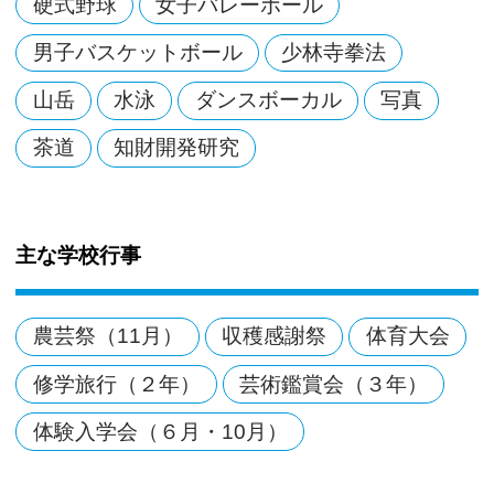
硬式野球
女子バレーボール
男子バスケットボール
少林寺拳法
山岳
水泳
ダンスボーカル
写真
茶道
知財開発研究
主な学校行事
農芸祭（11月）
収穫感謝祭
体育大会
修学旅行（２年）
芸術鑑賞会（３年）
体験入学会（６月・10月）