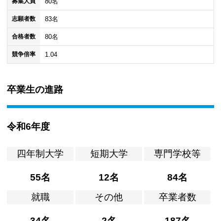
80名
募集人員
83名
志願者数
80名
合格者数
1.04
競争倍率
卒業生の進路
令和6年度
四年制大学
短期大学
専門学校等
55名
12名
84名
就職
その他
卒業者数
34名
2名
187名