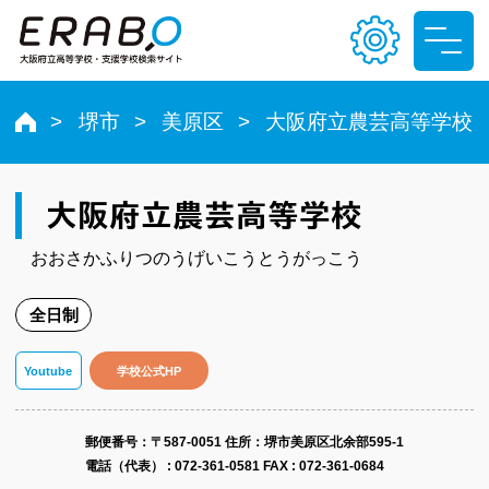
堺市
美原区
大阪府立農芸高等学校
文字サイズ
小
中
大
大阪府立農芸高等学校
おおさかふりつのうげいこうとうがっこう
色合い
全日制
T
T
T
T
Youtube
学校公式HP
郵便番号​：〒587-0051
住所：堺市美原区北余部595-1
電話（代表） :
072-361-0581
FAX : 072-361-0684