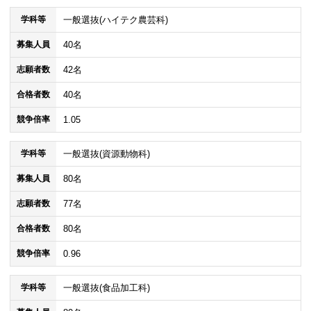
一般選抜(ハイテク農芸科)
学科等
40名
募集人員
42名
志願者数
40名
合格者数
1.05
競争倍率
一般選抜(資源動物科)
学科等
80名
募集人員
77名
志願者数
80名
合格者数
0.96
競争倍率
一般選抜(食品加工科)
学科等