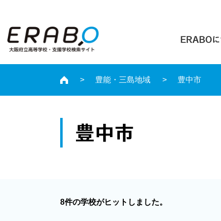
ERABO
豊能・三島地域
豊中市
豊中市
8件の学校がヒットしました。