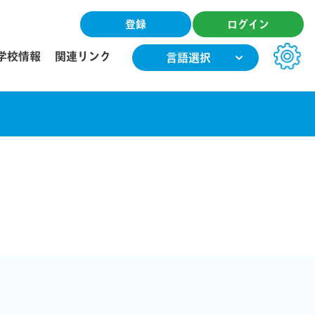
登録
ログイン
学校情報
関連リンク
言語選択
文字サイズ
小
中
大
色合い
T
T
T
T