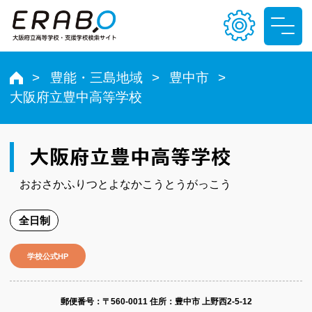
豊能・三島地域
豊中市
大阪府立豊中高等学校
文字サイズ
小
中
大
大阪府立豊中高等学校
色合い
おおさかふりつとよなかこうとうがっこう
T
T
T
T
全日制
学校公式HP
郵便番号​：〒560-0011
住所：豊中市 上野西2-5-12