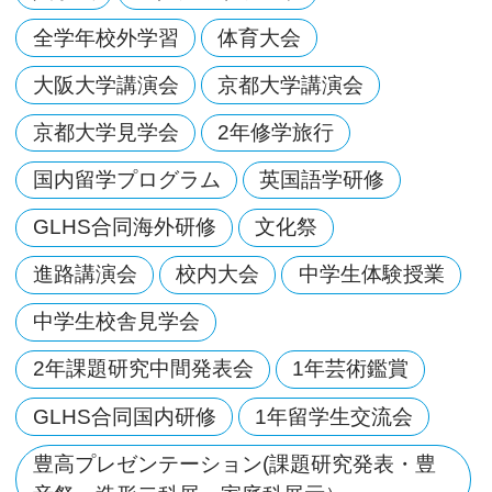
全学年校外学習
体育大会
大阪大学講演会
京都大学講演会
京都大学見学会
2年修学旅行
国内留学プログラム
英国語学研修
GLHS合同海外研修
文化祭
進路講演会
校内大会
中学生体験授業
中学生校舎見学会
2年課題研究中間発表会
1年芸術鑑賞
GLHS合同国内研修
1年留学生交流会
豊高プレゼンテーション(課題研究発表・豊