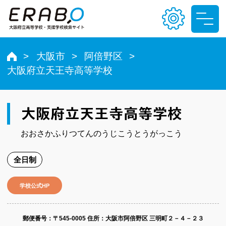
大阪市
阿倍野区
大阪府立天王寺高等学校
文字サイズ
小
中
大
大阪府立天王寺高等学校
色合い
おおさかふりつてんのうじこうとうがっこう
T
T
T
T
全日制
学校公式HP
郵便番号​：〒545-0005
住所：大阪市阿倍野区 三明町２－４－２３