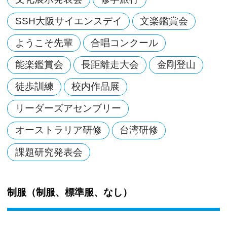
SSH大阪サイエンスデイ
文楽鑑賞会
ようこそ先輩
合唱コンクール
能楽鑑賞会
長距離走大会
金剛登山
徒歩訓練
校内作品展
リーダーズアセンブリー
オーストラリア研修
台湾研修
課題研究発表会
制服（制服、標準服、なし）