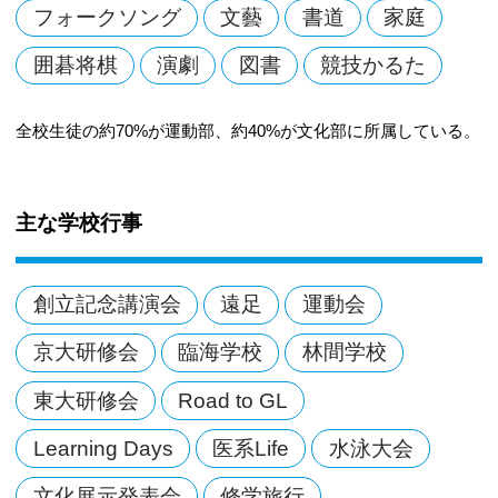
フォークソング
文藝
書道
家庭
囲碁将棋
演劇
図書
競技かるた
全校生徒の約70%が運動部、約40%が文化部に所属している。
主な学校行事
創立記念講演会
遠足
運動会
京大研修会
臨海学校
林間学校
東大研修会
Road to GL
Learning Days
医系Life
水泳大会
文化展示発表会
修学旅行