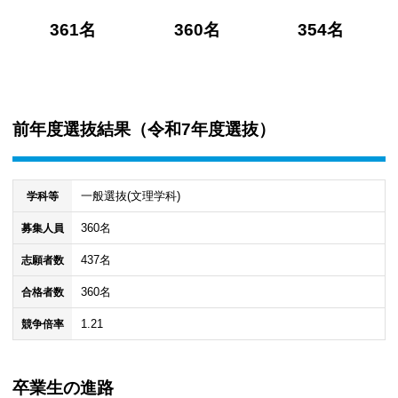
361名
360名
354名
前年度選抜結果（
令和7年度選抜
）
一般選抜(文理学科)
学科等
360名
募集人員
437名
志願者数
360名
合格者数
1.21
競争倍率
卒業生の進路