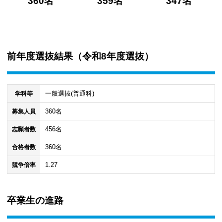
360名
359名
347名
前年度選抜結果（
令和8年度選抜
）
一般選抜(普通科)
学科等
360名
募集人員
456名
志願者数
360名
合格者数
1.27
競争倍率
卒業生の進路