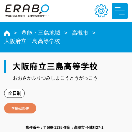
豊能・三島地域
高槻市
大阪府立三島高等学校
文字サイズ
小
中
大
大阪府立三島高等学校
色合い
おおさかふりつみしまこうとうがっこう
T
T
T
T
全日制
学校公式HP
郵便番号​：〒569-1135
住所：高槻市 今城町27-1