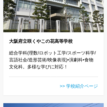
大阪府立咲くやこの花高等学校
総合学科(理数/ロボット工学/スポーツ科学/
言語社会/造形芸術/映像表現)•演劇科•食物
文化科。多様な学びに対応！
>> 学校紹介ページ