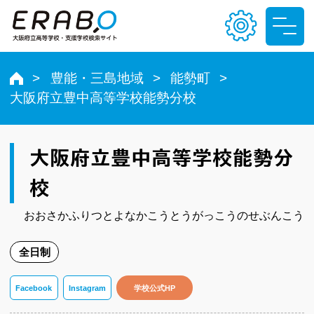
豊能・三島地域
能勢町
大阪府立豊中高等学校能勢分校
文字サイズ
小
中
大
大阪府立豊中高等学校能勢分
色合い
校
T
T
T
T
おおさかふりつとよなかこうとうがっこうのせぶんこう
全日制
Facebook
Instagram
学校公式HP