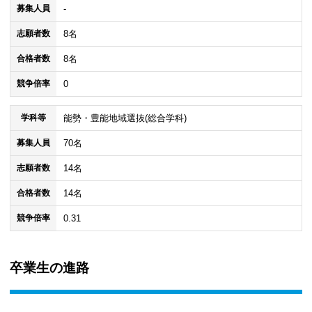
-
募集人員
8名
志願者数
8名
合格者数
0
競争倍率
能勢・豊能地域選抜(総合学科)
学科等
70名
募集人員
14名
志願者数
14名
合格者数
0.31
競争倍率
卒業生の進路