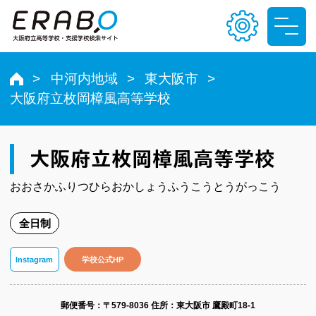
中河内地域
東大阪市
大阪府立枚岡樟風高等学校
文字サイズ
小
中
大
大阪府立枚岡樟風高等学校
色合い
おおさかふりつひらおかしょうふうこうとうがっこう
T
T
T
T
全日制
Instagram
学校公式HP
郵便番号​：〒579-8036
住所：東大阪市 鷹殿町18-1