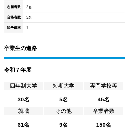
3名
志願者数
3名
合格者数
1
競争倍率
卒業生の進路
令和７年度
四年制大学
短期大学
専門学校等
30名
5名
45名
就職
その他
卒業者数
61名
9名
150名