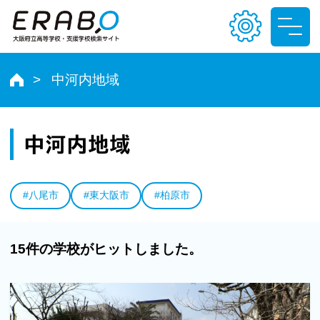
中河内地域
文字サイズ
小
中
大
中河内地域
色合い
#八尾市
#東大阪市
#柏原市
T
T
T
T
15件の学校がヒットしました。