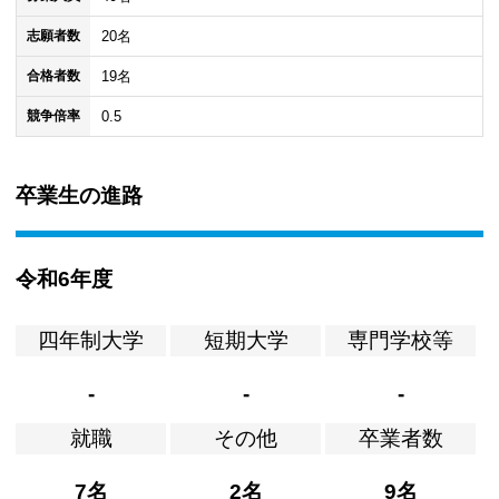
20名
志願者数
19名
合格者数
0.5
競争倍率
卒業生の進路
令和6年度
四年制大学
短期大学
専門学校等
-
-
-
就職
その他
卒業者数
7名
2名
9名