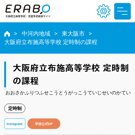
中河内地域
東大阪市
大阪府立布施高等学校 定時制の課程
文字サイズ
小
中
大
大阪府立布施高等学校 定時制
色合い
の課程
T
T
T
T
おおさかふりつふせこうとうがっこうていじせいのかてい
定時制
Instagram
学校公式HP