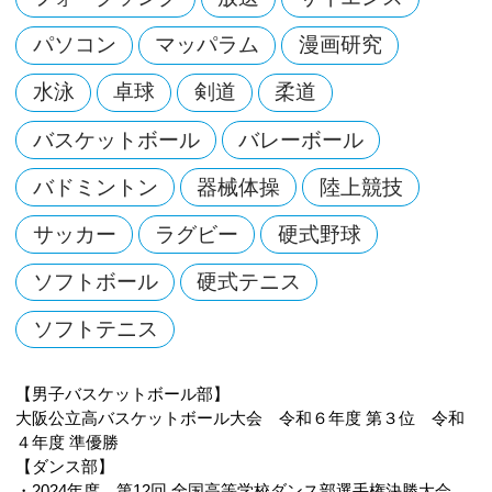
パソコン
マッパラム
漫画研究
水泳
卓球
剣道
柔道
バスケットボール
バレーボール
バドミントン
器械体操
陸上競技
サッカー
ラグビー
硬式野球
ソフトボール
硬式テニス
ソフトテニス
【男子バスケットボール部】
大阪公立高バスケットボール大会 令和６年度 第３位 令和
４年度 準優勝
【ダンス部】
・2024年度 第12回 全国高等学校ダンス部選手権決勝大会