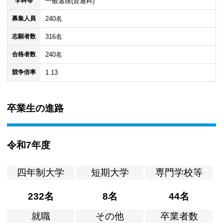
一般選抜(普通科)
学科等
240名
募集人員
316名
志願者数
240名
合格者数
1.13
競争倍率
卒業生の進路
令和7年度
四年制大学
短期大学
専門学校等
232名
8名
44名
就職
その他
卒業者数