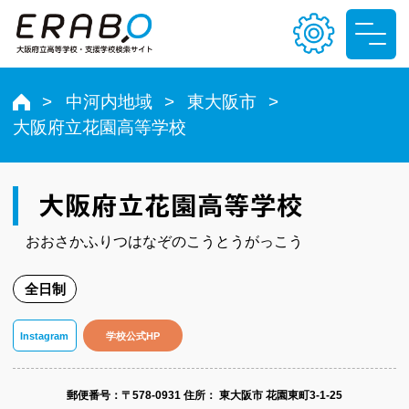
中河内地域
東大阪市
大阪府立花園高等学校
文字サイズ
小
中
大
大阪府立花園高等学校
色合い
おおさかふりつはなぞのこうとうがっこう
T
T
T
T
全日制
Instagram
学校公式HP
郵便番号​：〒578-0931
住所： 東大阪市 花園東町3-1-25