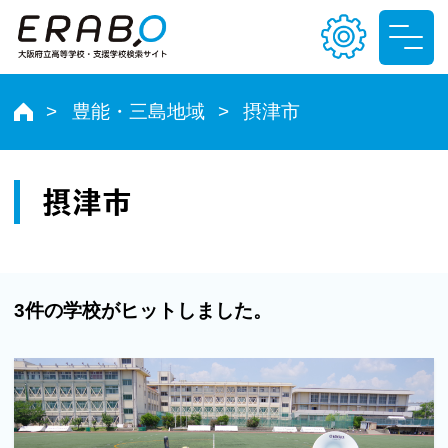
豊能・三島地域
摂津市
文字サイズ
小
中
大
摂津市
色合い
T
T
T
T
3件の学校がヒットしました。