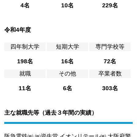
4名
10名
229名
令和4年度
四年制大学
短期大学
専門学校等
198名
16名
72名
就職
その他
卒業者数
11名
6名
303名
主な就職先等（過去３年間の実績）
阪急電鉄㈱,㈱資生堂,イオンリテール㈱,大阪府警,