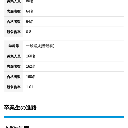
80名
募集人員
64名
志願者数
64名
合格者数
0.8
競争倍率
一般選抜(普通科)
学科等
160名
募集人員
162名
志願者数
160名
合格者数
1.01
競争倍率
卒業生の進路