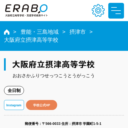
豊能・三島地域
摂津市
大阪府立摂津高等学校
文字サイズ
小
中
大
大阪府立摂津高等学校
色合い
おおさかふりつせっつこうとうがっこう
T
T
T
T
全日制
Instagram
学校公式HP
郵便番号​：〒566-0033
住所：摂津市 学園町1-5-1