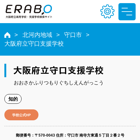
北河内地域
守口市
大阪府立守口支援学校
文字サイズ
小
中
大
大阪府立守口支援学校
色合い
おおさかふりつもりぐちしえんがっこう
T
T
T
T
知的
学校公式HP
郵便番号​：〒570-0043
住所：守口市 南寺方東通５丁目２番２号