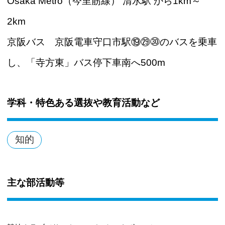
Osaka Metro（今里筋線） 清水駅 から1km～
2km
京阪バス 京阪電車守口市駅⑲㉙㉚のバスを乗車
し、「寺方東」バス停下車南へ500m
学科・特色ある選抜や教育活動など
知的
主な部活動等