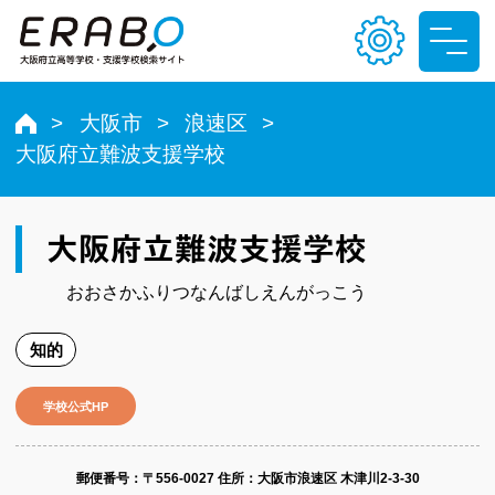
大阪市
浪速区
大阪府立難波支援学校
文字サイズ
小
中
大
大阪府立難波支援学校
色合い
おおさかふりつなんばしえんがっこう
T
T
T
T
知的
学校公式HP
郵便番号​：〒556-0027
住所：大阪市浪速区 木津川2-3-30