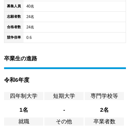
40名
募集人員
24名
志願者数
24名
合格者数
0.6
競争倍率
卒業生の進路
令和6年度
四年制大学
短期大学
専門学校等
1名
-
2名
就職
その他
卒業者数