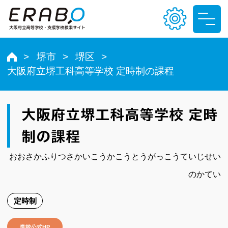
堺市
堺区
大阪府立堺工科高等学校 定時制の課程
文字サイズ
小
中
大
大阪府立堺工科高等学校 定時
色合い
制の課程
T
T
T
T
おおさかふりつさかいこうかこうとうがっこうていじせい
のかてい
定時制
学校公式HP