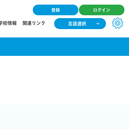
登録
ログイン
学校情報
関連リンク
言語選択
文字サイズ
小
中
大
色合い
T
T
T
T