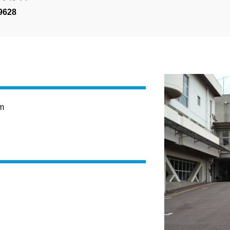
9628
m