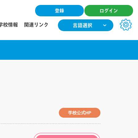
登録
ログイン
学校情報
関連リンク
言語選択
文字サイズ
小
中
大
色合い
T
T
T
T
学校公式HP