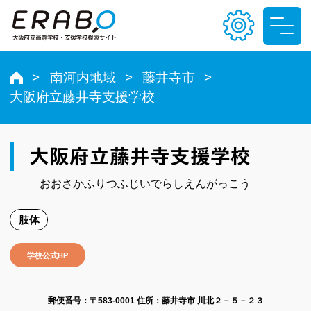
南河内地域
藤井寺市
大阪府立藤井寺支援学校
文字サイズ
小
中
大
大阪府立藤井寺支援学校
色合い
おおさかふりつふじいでらしえんがっこう
T
T
T
T
肢体
学校公式HP
郵便番号​：〒583-0001
住所：藤井寺市 川北２－５－２３