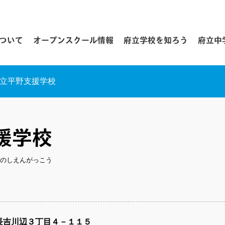
について
オープンスクール情報
府立学校を知ろう
府立中
立平野支援学校
援学校
のしえんがっこう
長吉川辺３丁目４－１１５