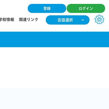
登録
ログイン
学校情報
関連リンク
言語選択
文字サイズ
小
中
大
色合い
T
T
T
T