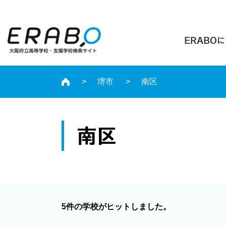
ERABO
堺市
南区
南区
5件の学校がヒットしました。