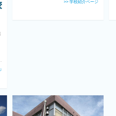
>> 学校紹介ページ
連
ジ