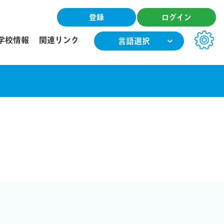
登録
ログイン
学校情報
関連リンク
言語選択
文字サイズ
小
中
大
色合い
T
T
T
T