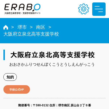
堺市
南区
大阪府立泉北高等支援学校
文字サイズ
小
中
大
大阪府立泉北高等支援学校
色合い
おおさかふりつせんぼくこうとうしえんがっこう
T
T
T
T
知的
学校公式HP
郵便番号​：〒590-0132
住所：堺市南区 原山台２丁６番