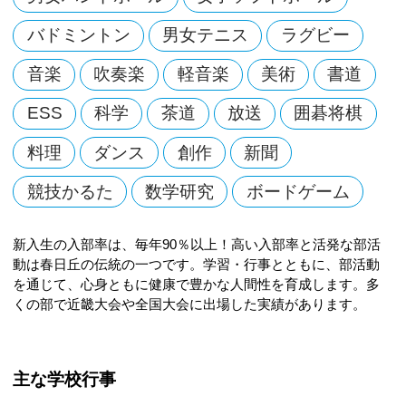
バドミントン
男女テニス
ラグビー
音楽
吹奏楽
軽音楽
美術
書道
ESS
科学
茶道
放送
囲碁将棋
料理
ダンス
創作
新聞
競技かるた
数学研究
ボードゲーム
新入生の入部率は、毎年90％以上！高い入部率と活発な部活
動は春日丘の伝統の一つです。学習・行事とともに、部活動
を通じて、心身ともに健康で豊かな人間性を育成します。多
くの部で近畿大会や全国大会に出場した実績があります。
主な学校行事