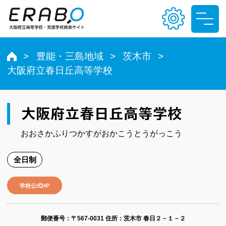
豊能・三島地域
茨木市
大阪府立春日丘高等学校
文字サイズ
小
中
大
大阪府立春日丘高等学校
色合い
おおさかふりつかすがおかこうとうがっこう
T
T
T
T
全日制
学校公式HP
郵便番号​：〒567-0031
住所：茨木市 春日２－１－２