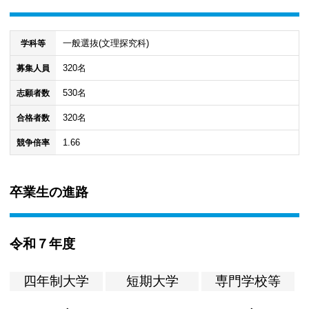
一般選抜(文理探究科)
学科等
320名
募集人員
530名
志願者数
320名
合格者数
1.66
競争倍率
卒業生の進路
令和７年度
四年制大学
短期大学
専門学校等